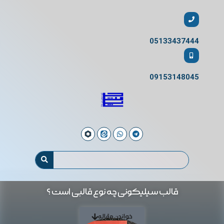
05133437444
09153148045
قالب سیلیکونی چه نوع قالبی است ؟
خواندن مقاله