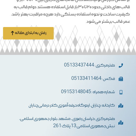
قالب‌های داخلی حدود ۲۰ تا ۳۰ بار قابل استفاده هستند. دوام قالب به
کیفیت ساخت و نحوه استفاده بستگی دارد؛ هرچه مراقبت بهتر باشد،
عمر قالب بیشتر می‌شود.
رفتن به ابتدای مقاله
دفترمرکزی : 05133437444
فکس : 05133411464
شماره همراه : 09153148045
کارخانه: چناران، اردوگاه حرفه آموزی کادر درمانی چناران
دفترمرکزی :خراسان رضوی- مشهد-بلوار جمهوری اسلامی،
نبش جمهوری اسلامی 13 پلاک 261