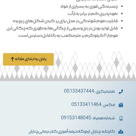
چسبندگی قوی به بسیاری از مواد
نفوذپذیری کم در برابر بخارآب
قابلیت فوم شوندگی در محل برای پر کردن شکل‌های پیچیده
قابل تولید بودن در رنج وسیعی از چگالی‌ها به‌طوری‌که چگالی این
فوم از ۸ کیلوگرم بر مترمکعب به بالا قابل‌دسترس است.
رفتن به ابتدای مقاله
دفترمرکزی : 05133437444
فکس : 05133411464
شماره همراه : 09153148045
کارخانه: چناران، اردوگاه حرفه آموزی کادر درمانی چناران