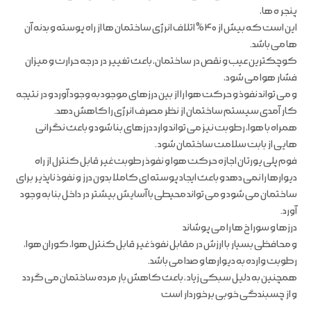
پنجر ه ها،
این است که بیش از ۴۰ % اتلاف انرژی ساختمان ها از راه پوسته و بدنه آن
ها می باشد.
کوچکترین عیب و نقص در ساختمان، باعث تغییر در درجه حرارت و میزان
فشار هوا می شود،
و می تواند نفوذ و حرکت هوا را از بین درزهای موجود به وجود آورد و در نتیجه
کار آمدی سیستم ساختمان از نظر مصرف انرژی را کاهش دهد.
همراه با هوا، رطوبت نیز می تواند وارد درزهای بنا شود و باعث نگرانی
هایی از بابت سلامت ساختمان شود .
فوم پلی یورتان اجازه حرکت هوا و نفوذ رطوبت غیر قابل کنترل از راه
دیوارها را نمی دهد و باعث ایجاد پوسته ای کاملا بدون درز و نفوذ ناپذیر برای
ساختمان می شود و می تواند محیطی با آسایش بیشتر در داخل بنا به وجود
آورد.
درزها و سورا خ ها را می پوشاند
و محافظی بسیار با ارزش در مقابل نفوذ غیر قابل کنترل هوا، کوران هوا،
رطوبت وارده به دیوارها و صدا می باشد.
همچنین به دلیل سبکی زیاد ، باعث کاهش بار مرده ساختمان می گردد
و از چسبندگی خوبی برخوردار است