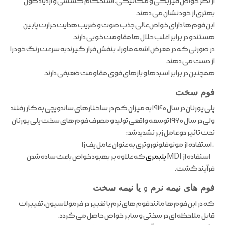
از نظر خواص فیزیکی و مکانیکی، استحکام کششی و ازدیاد طول
بهتری از خود نشان می دهند.
این فوم ها دارای خواص عالی جذب صوت و ضریب هدایت حرارت پایین
هستند و در برابر اغلب حلال ها مقاومت خوبی دارند.
در صورتی که در معرض اشعه ماوراء بنفش قرار گیرند به سرعت رنگ خود را
از دست می دهند.
همچنین در برابر اسید ها و بازهای قوی مقاومت ضعیفی دارند.
فوم سخت
پلی یورتان در سال ۱۹۴۰ به میزان کم در ساختارهای ساندویچی به کار رفتند
ولی در سال ۱۹۶۰ توسعه واقعی تولید و مصرف فوم های سخت پلی یورتان
تحت تاثیر دو عامل زیر تشدید شد :
-استفاده از مونوفلوئوروتری به عنوان عامل پف زا
– استفاده از MDI
پلیمری
که علاوه بر بهبود خواص باعث ساده شدن
فرآیند گشت.
فوم های نیمه نرم
و
یا نیمه سخت
که در این فوم ها مانند فوم های نرم با تغییر در فرمولاسیون، تغییرات
قابل ملاحظه ای در سختی و سایر خواص حاصل می گردد.