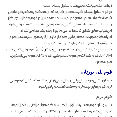
زیرانداز کمپینگ، نوعی فوم سلول بسته است.
در فوم سلول بسته کیسه های گاز به قدری محکم به یکدیگر متصل
شده اند که آب قادر به نفوذ در آن نیست. همچنین در فوم مقدار زیادی گاز
وجود دارد که به حباب های گازی در سایزهای متفاوت تقسیم می شود.
این حباب های گازی توسط نواحی مایع از یکدیگر جدا می شوند.
این امکان وجود دارد که زمانی که فاز مایع، از لایه های سیستمی خارج
می شود لایه های نازک و نازک تر را تشکیل دهد.
فوم انواع گوناگونی دارد مانند فوم
پلی پورتان
(رابر) ، فوم پلی اتیلن ، فوم
EPDM ، فوم کوانتوم ، فوم لاستیکی ، فوم XPS ، فوم پلی استرین ،
فنولیک و …
فوم پلی یورتان
به طور کلی فوم های پلی یورتان را می توان به ۳ دسته کلی فوم های
نرم، فوم های نیمه نرم و سخت تقسیم بندی نمود.
فوم نرم
پلی یورتان فوم هایی با سلول باز هستند که هوا به راحتی از داخل آن ها
عبور می کند و دانسیته آن ها در محدوده ۹۳ بر ۳ اینچ مکعب می باشد.