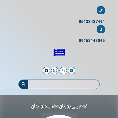
05133437444
09153148045
فوم پلی یورتان و فرایند تولید آن