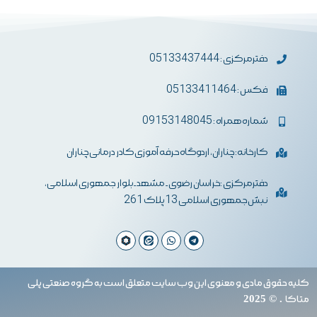
دفترمرکزی : 05133437444
فکس : 05133411464
شماره همراه : 09153148045
کارخانه: چناران، اردوگاه حرفه آموزی کادر درمانی چناران
دفترمرکزی :خراسان رضوی- مشهد-بلوار جمهوری اسلامی،
نبش جمهوری اسلامی 13 پلاک 261
کلیه حقوق مادی و معنوی این وب سایت متعلق است به گروه صنعتی پلی
متاکا
. © 2025