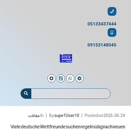
05133437444
09153148045
2026-06-24
Posted on
supe1User10
By
In
مقالات
Viele deutsche Wettfreunde suchen regelmäßig nach neuen