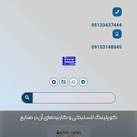
05133437444
09153148045
کوپلینگ لاستیکی و کاربردهای آن در صنایع
خواندن مقاله