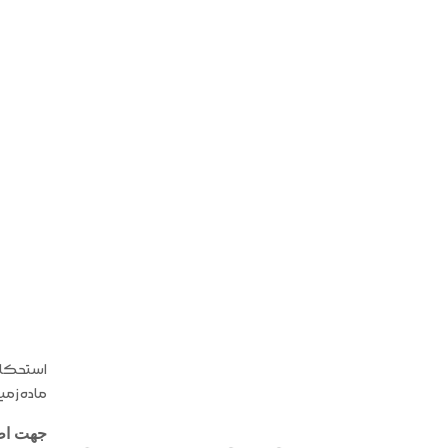
استحکام،
ماده زمی
جهت اطل