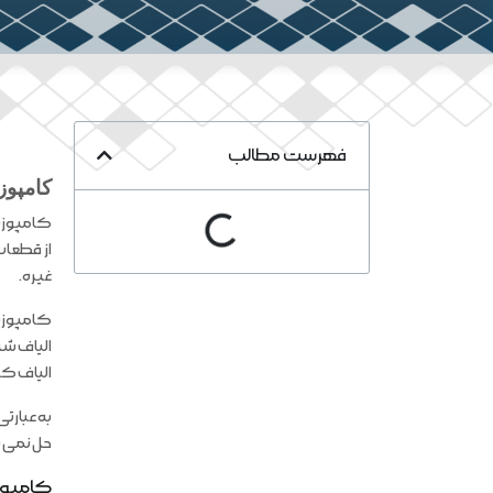
فهرست مطالب
کامپو
کامپوزیت
از قطعات
غیره.
کامپوزیت
الیاف شی
الیاف کر
به عبارت
حل نمی ش
کامپوز