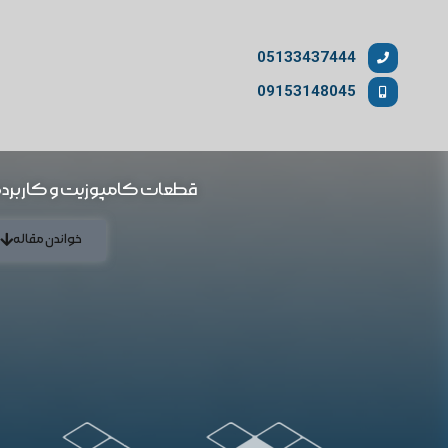
05133437444
09153148045
قطعات کامپوزیت و کاربرده
خواندن مقاله