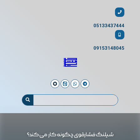
05133437444
09153148045
شیلنگ فشارقوی چگونه کار می کند؟