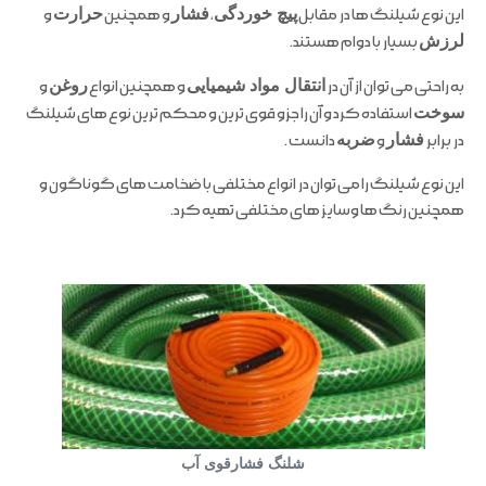
این نوع شیلنگ ها در مقابل
پیچ خوردگی
،
فشار
و همچنین
حرارت
و
لرزش
بسیار با دوام هستند.
به راحتی می توان از آن در
انتقال مواد شیمیایی
و همچنین انواع
روغن
و
سوخت
استفاده کرد و آن را جزو قوی ترین و محکم ترین نوع های شیلنگ
در برابر
فشار
و
ضربه
دانست .
این نوع شیلنگ را می توان در انواع مختلفی با ضخامت های گوناگون و
همچنین رنگ ها وسایز های مختلفی تهیه کرد.
شلنگ فشارقوی آب