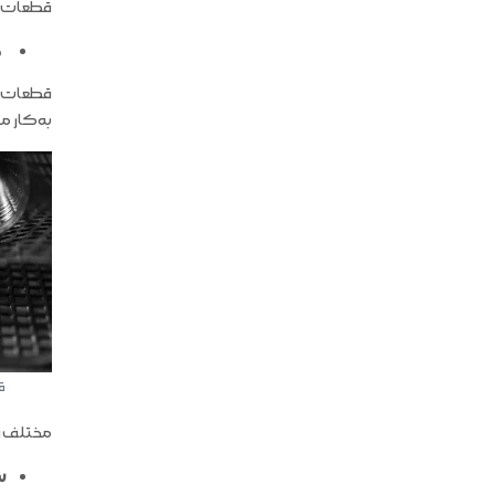
قطعات ح
م
قطعات س
به‌کار می
ق
مختلف و 
س