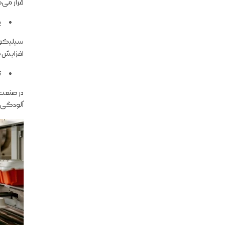
قرار می‌
ب
سیلیکون ب
افزایش 
ت
در صنعت 
آلودگی ب