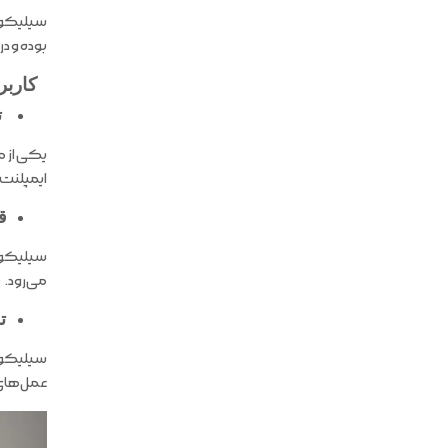
سیلیکون 
بوده و د
کاربر
ت
یکی از م
ایمپلنت‌ه
ق
سیلیکون 
می‌رود.
ت
سیلیکون 
عمل‌های 