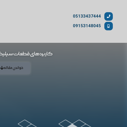
05133437444
09153148045
کاربردهای قطعات سیلیک
خواندن مقاله