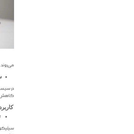
می‌روند.
س
در سیستم
کاهش نش
کاربرد
ت
سیلیکون 