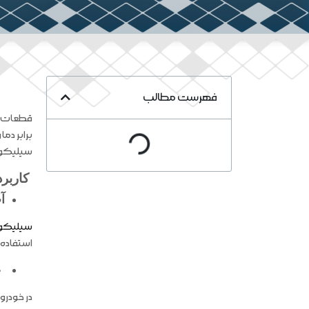
فهرست مطالب
قطعات سی
برابر دم
سیلیکونی
کاربر
آ
سیلیکو
استفاده 
ع
در خودرو