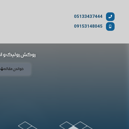
05133437444
09153148045
روکش رولیک و انو
خواندن مقاله