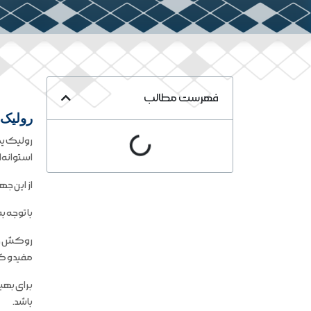
فهرست مطالب
رولیک
رولیک یک
استوانه
از این ج
با توجه 
روکش چرخ
مفید و کا
برای بهی
باشد.