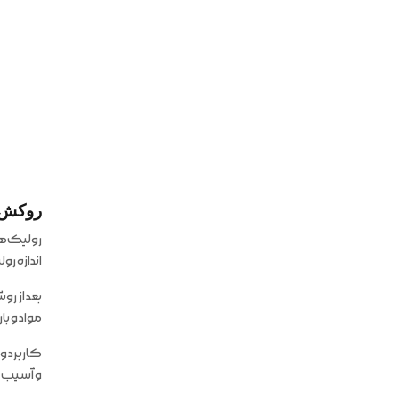
روکش 
رولیک‌ها 
اندازه رو
بعد از ر
مواد و با
کاربرد و
و آسیب ب