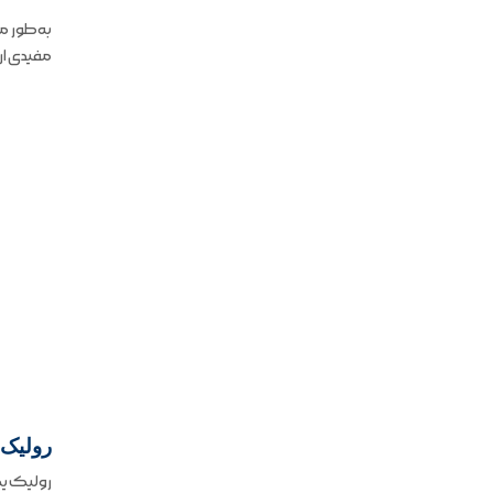
به‌طور م
مفیدی ار
رولیک
رولیک یک