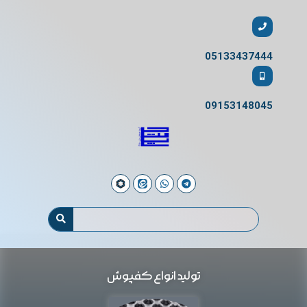
05133437444
09153148045
تولید انواع کفپوش