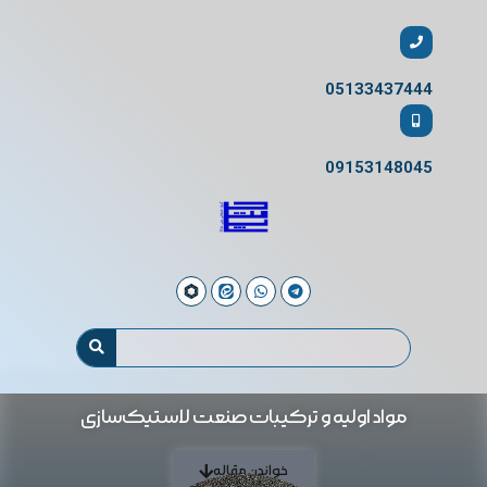
05133437444
09153148045
مواد اولیه و ترکیبات صنعت لاستیک‌سازی
خواندن مقاله