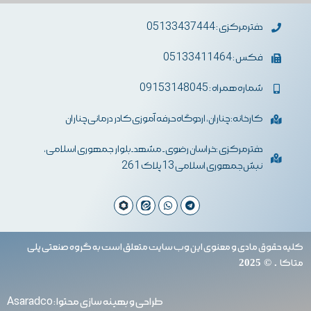
دفترمرکزی : 05133437444
فکس : 05133411464
شماره همراه : 09153148045
کارخانه: چناران، اردوگاه حرفه آموزی کادر درمانی چناران
دفترمرکزی :خراسان رضوی- مشهد-بلوار جمهوری اسلامی،
نبش جمهوری اسلامی 13 پلاک 261
کلیه حقوق مادی و معنوی این وب سایت متعلق است به گروه صنعتی پلی
متاکا
. © 2025
طراحی و بهینه سازی محتوا : Asaradco