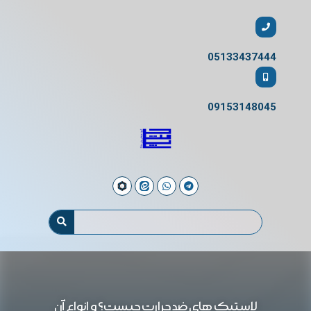
05133437444
09153148045
لاستیک های ضد حرارت چیست؟ و انواع آن