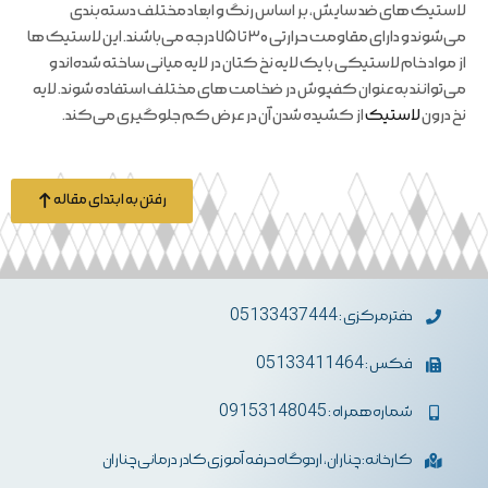
لاستیک های ضد سایش، بر اساس رنگ و ابعاد مختلف دسته‌بندی
می‌شوند و دارای مقاومت حرارتی ۳۰ تا ۷۵ درجه می‌باشند. این لاستیک ها
از مواد خام لاستیکی با یک لایه نخ کتان در لایه میانی ساخته شده‌اند و
می‌توانند به عنوان کفپوش در ضخامت های مختلف استفاده شوند. لایه
نخ درون
لاستیک
از کشیده شدن آن در عرض کم جلوگیری می‌کند.
رفتن به ابتدای مقاله
دفترمرکزی : 05133437444
فکس : 05133411464
شماره همراه : 09153148045
کارخانه: چناران، اردوگاه حرفه آموزی کادر درمانی چناران