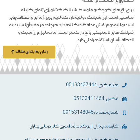
کشاورزی مناسب‌تر است؟
برای باغ‌های کوچک و متوسط، شیلنگ کشاورزی ژله‌ای گزینه
مناسبی است. این شیلنگ دو لایه دارد که لایه زیرین ژله‌ای و انعطاف‌پذیر
است و لایه دوم نقش محافظت‌کننده دارد. هرچند عمر مفید آن نسبت به
شیلنگ‌های لاستیکی یا نخ‌دار کمتر است، اما به دلیل وزن سبک و
انعطاف آسان، استفاده راحتی دارد.
رفتن به ابتدای مقاله
دفترمرکزی : 05133437444
فکس : 05133411464
شماره همراه : 09153148045
کارخانه: چناران، اردوگاه حرفه آموزی کادر درمانی چناران