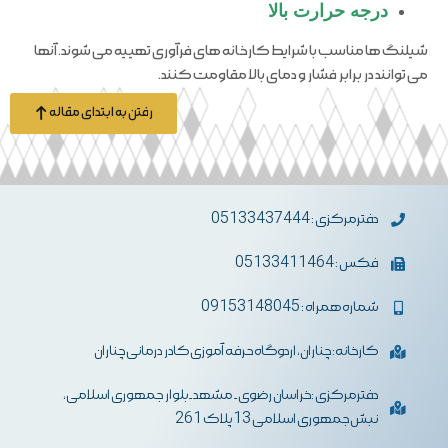
درجه حرارت بالا
شیلنگ ها مناسب با شرایط کارخانه های فرآوری تهییه می شوند. آنها
می توانند در برابر فشار و دمای بالا مقاومت کنند.
رفتن به ابتدای مقاله
دفترمرکزی : 05133437444
فکس : 05133411464
شماره همراه : 09153148045
کارخانه: چناران، اردوگاه حرفه آموزی کادر درمانی چناران
دفترمرکزی :خراسان رضوی- مشهد-بلوار جمهوری اسلامی،
نبش جمهوری اسلامی 13 پلاک 261