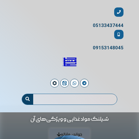
05133437444
09153148045
شیلنگ مواد غذایی و ویژگی‌های آن
خواندن مقاله