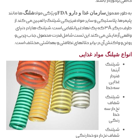
خاصی برخوردار باشند.
به طور معمول
سازمان غذا و دارو FDA
ویژگی مواد
شلنگ
ها مانند
پلیمرها، پلاستیکی و سایر مواد فیزیکی شیلنگ را تعیین می کند. از
طرف دیگر، ۳A که یک نهاد غیرانتفاعی است، شیلنگ ها را در دنیای
واقعی آزمایش می کند. این تست شامل قدرت محصول، جذب چربی و
روغن و واکنش آن در برابر حلالهای نظافتی و بهداشتی مختلف است.
انواع شیلنگ مواد غذایی
شیلنگ
آبنما
فنردار
غذایی
سه خط
شیلنگ
شفاف
نخ دار سه
خط
رنگی
شیلنگ
شفاف نخ دار دو خط رنگی