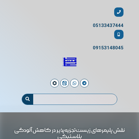
05133437444
09153148045
نقش پلیمرهای زیست‌تجزیه‌پذیر در کاهش آلودگی
پلاستیکی