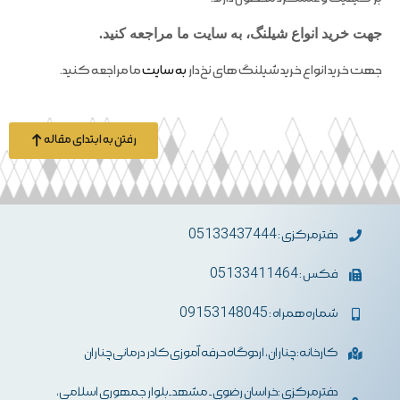
جهت خرید انواع شیلنگ، به سایت ما مراجعه کنید.
جهت خرید انواع خرید شیلنگ های نخ‌دار
به سایت
ما مراجعه کنید.
رفتن به ابتدای مقاله
دفترمرکزی : 05133437444
فکس : 05133411464
شماره همراه : 09153148045
کارخانه: چناران، اردوگاه حرفه آموزی کادر درمانی چناران
دفترمرکزی :خراسان رضوی- مشهد-بلوار جمهوری اسلامی،