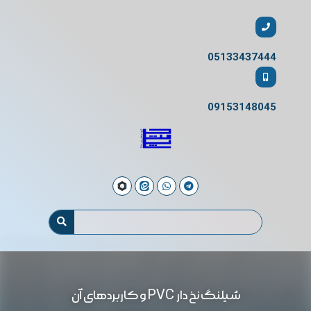
05133437444
09153148045
شیلنگ نخ دار PVC و کاربردهای آن