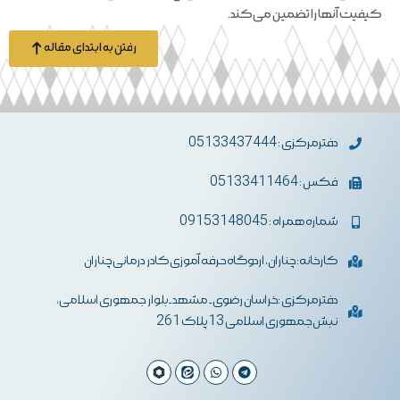
کیفیت آنها را تضمین می‌کند.
رفتن به ابتدای مقاله
دفترمرکزی : 05133437444
فکس : 05133411464
شماره همراه : 09153148045
کارخانه: چناران، اردوگاه حرفه آموزی کادر درمانی چناران
دفترمرکزی :خراسان رضوی- مشهد-بلوار جمهوری اسلامی،
نبش جمهوری اسلامی 13 پلاک 261