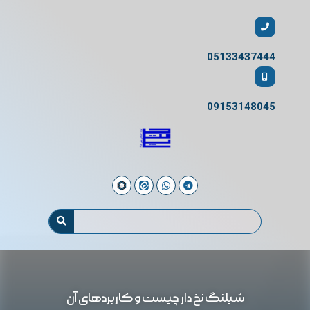
05133437444
09153148045
شیلنگ نخ دار چیست و کاربردهای آن