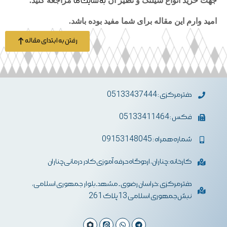
جهت خرید انواع شیلنگ و نطیر آن
به سایت ما
مراجعه کنید.
امید وارم این مقاله برای شما مفید بوده باشد.
رفتن به ابتدای مقاله
دفترمرکزی : 05133437444
فکس : 05133411464
شماره همراه : 09153148045
کارخانه: چناران، اردوگاه حرفه آموزی کادر درمانی چناران
دفترمرکزی :خراسان رضوی- مشهد-بلوار جمهوری اسلامی،
نبش جمهوری اسلامی 13 پلاک 261