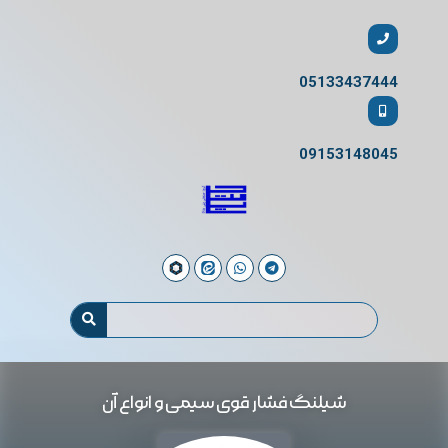
05133437444
09153148045
شیلنگ فشار قوی سیمی و انواع آن