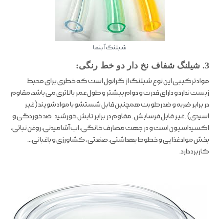
شیلنگ آبنما
3. شیلنگ شفاف نخ دار دو خط رنگی:
مواد ترکیبی این نوع شیلنگ از گرانول است که خطری برای محیط
زیست ندارد و دارای قدرت و دوام بیشتر و طول عمر بالاتری می باشد، مقاوم
در برابر ضربه و ضد رطوبت همچنین قابل شستشو با مواد شویند (غیر
اسیدی) , غیر قابل فرسایش ,مقاوم در برابر تابش خورشید , ضد خوردگی و
اکسیداسیون است و در جهت مصارف خانگی، اب آشامیدنی، روغن نباتی،
بخش مواد غذایی و خطوط بهداشتی. صنعتی ، کشاورزی و باغبانی…
کاربرد دارد.