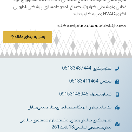
هواپیمایی یا هوا فضا، صنایع شیمیایی، خنک کننده ها، فرآوری مواد
غذایی و نوشیدنی، کرایوژنیک، باغ یا محوطه سازی، پزشکی یا دارویی،
اگزوز، HVAC و غیره کاربرد دارند.
جهت ارتباط باما
به سایت ما
مراجعه کنید.
رفتن به ابتدای مقاله
دفترمرکزی : 05133437444
فکس : 05133411464
شماره همراه : 09153148045
کارخانه: چناران، اردوگاه حرفه آموزی کادر درمانی چناران
دفترمرکزی :خراسان رضوی- مشهد-بلوار جمهوری اسلامی،
نبش جمهوری اسلامی 13 پلاک 261