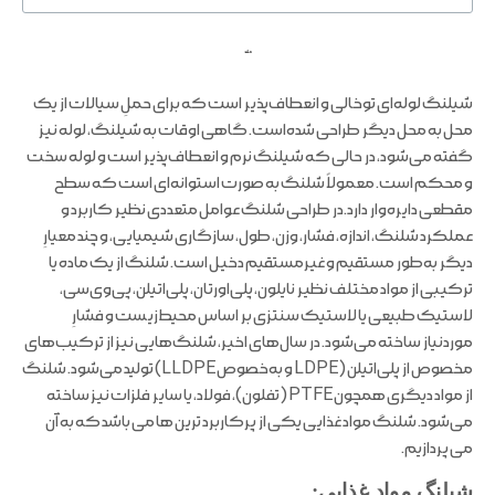
ملند
شیلنگ لوله‌ای توخالی و انعطاف‌پذیر است که برای حملِ سیالات از یک
محل به محل دیگر طراحی شده‌است. گاهی اوقات به شیلنگ، لوله نیز
گفته می‌شود، در حالی که شیلنگ نرم و انعطاف‌پذیر است و لوله سخت
و محکم است. معمولاً شلنگ به صورت استوانه‌ای است که سطح
مقطعی دایره‌وار دارد.در طراحی شلنگ عوامل متعددی نظیر کاربرد و
عملکرد شلنگ، اندازه، فشار، وزن، طول، سازگاری شیمیایی، و چند معیارِ
دیگر به‌طور مستقیم و غیرمستقیم دخیل است. شلنگ از یک ماده یا
ترکیبی از مواد مختلف نظیر نایلون، پلی‌اورتان، پلی‌اتیلن، پی‌وی‌سی،
لاستیک طبیعی یا لاستیک سنتزی بر اساس محیط‌زیست و فشارِ
موردنیاز ساخته می‌شود. در سال‌های اخیر، شلنگ‌هایی نیز از ترکیب‌های
مخصوص از پلی‌اتیلن (LDPE و به‌خصوص LLDPE) تولید می‌شود. شلنگ
از مواد دیگری همچون PTFE (تفلون)، فولاد، یا سایر فلزات نیز ساخته
می‌شود. شلنگ مواد غذایی یکی از پرکاربرد ترین ها می باشد که به آن
می پردازیم.
شیلنگ مواد غذایی: