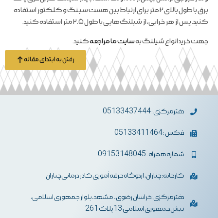
برق با طول بالای ۲ متر برای ارتباط بین هست سینگ و کلکتور استفاده
کنید. پس از هر خرابی، از شیلنگ‌هایی با طول ۲.۵ متر استفاده کنید.
جهت خرید انواع شیلنگ به
سایت ما مراجعه
کنید.
رفتن به ابتدای مقاله
دفترمرکزی : 05133437444
فکس : 05133411464
شماره همراه : 09153148045
کارخانه: چناران، اردوگاه حرفه آموزی کادر درمانی چناران
دفترمرکزی :خراسان رضوی- مشهد-بلوار جمهوری اسلامی،
نبش جمهوری اسلامی 13 پلاک 261