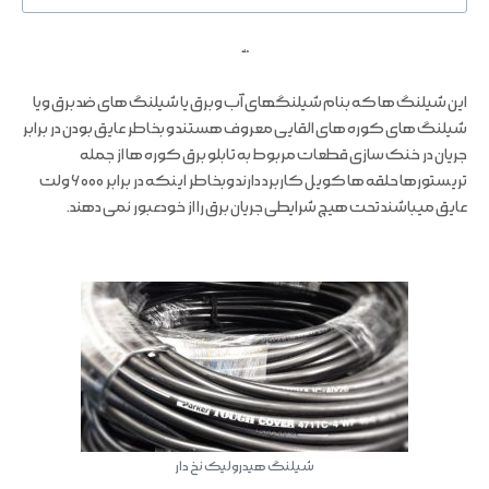
ملند
این شیلنگ ها که بنام شیلنگهای آب وبرق یا شیلنگ های ضد برق ویا
شیلنگ های کوره های القایی معروف هستند و بخاطر عایق بودن در برابر
جریان در خنک سازی قطعات مربوط به تابلو برق کوره ها از جمله
تریستورها حلقه ها کویل کاربرد دارند وبخاطر اینکه در برابر ۶۰۰۰ ولت
عایق میباشند تحت هیچ شرایطی جریان برق را از خودعبور نمی دهند.
شیلنگ هیدرولیک نخ دار