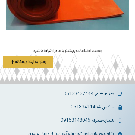
جهت اطلاعات بیشتر با ما
در ارتباط
باشید.
رفتن به ابتدای مقاله
دفترمرکزی : 05133437444
فکس : 05133411464
شماره همراه : 09153148045
کارخانه: چناران، اردوگاه حرفه آموزی کادر درمانی چناران