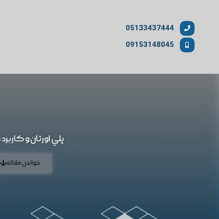
05133437444
09153148045
پلي اورتان و کاربرد
خواندن مقاله