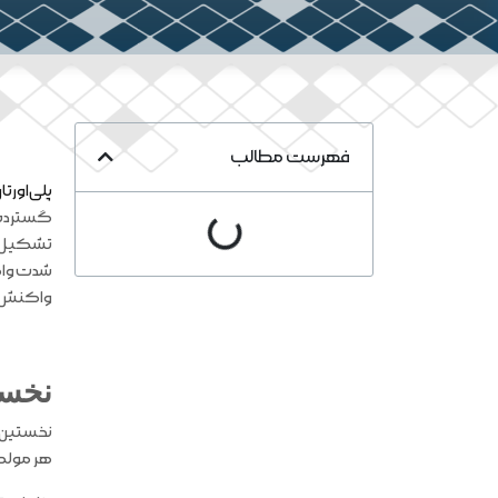
فهرست مطالب
پلی‌اورتا
گسترده‌ا
تشکیل می
شدت واکن
واکنش سا
نخست
نخستین 
هر مولک