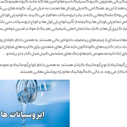
 ترکیباتی همچون کربوکسیلیک اسیدها و آمین ها که مانند گروه هیدروکسیل، از 
ند.از این رو، هنگامی که پلی اورتان ها صحبت به میان می آید. گونه های بی شماری
 واکنشگرهایی که در برابر ایزوسیانات ها قرار می گیرند، به تولید پلی اورتان 
 تمام پلی اورتان ها برگرفته از تآثیر انواع پلی اول ها بر انواع ایزوسیانات می 
رار گیری آن ها در کنار ساختمان اصلی شیمیایی هر یک از مواد در تعیین خواص 
انها دسته ای از پلیمرهای پرمصرف با خواص عالی هستند. به همین خاطر طراحان 
بات را در کاربردهای گوناگون دارند مثال های متعددی برای کاربردهای فراوان 
ی تک لایه مخصوص بام ها و رنگ های مشخص کردن محل گذر عابر پیاده و …
ان آلیفاتیک از نوع آروماتیک گرانتر هستند. به همین خاطر انواع آروماتیک و نم
 بکار می روند. در حالی که آلیفاتیک ها ویژه پوشش نهایی هستند.