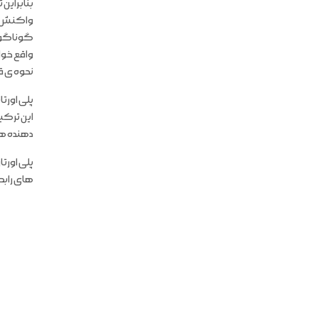
بنابراین
واکنش ده
گوناگونی
واقع خواص
نحوه ی ق
پلی اورت
این ترکی
دهنده ها
پلی اورت
های رابط