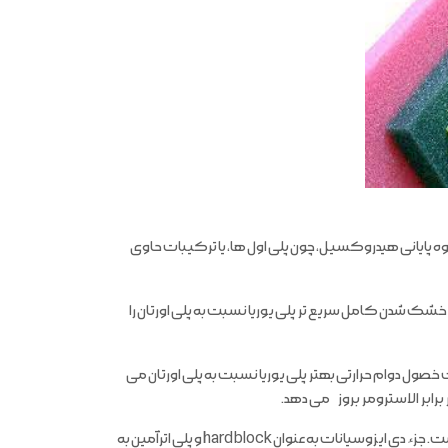
ه پایانی هیدروکسیل، چون پلی اول ها، یا ترکیبات حاوی
ک شدن کامل سریع تر پلی یوریا نسبت به پلی اورتان را
 است. این خاصیت باعث خصول دوام حرارتی بهتر پلی یوریا نسبت به پلی اورتان می
پوشش های الاسترومر پلی یوریایی 100 در صد جامد، شامل ساختار بلوکی نرم و سخت است. جزء دی ایزوسیانات به عنوان hard block و پلی اترآمین به