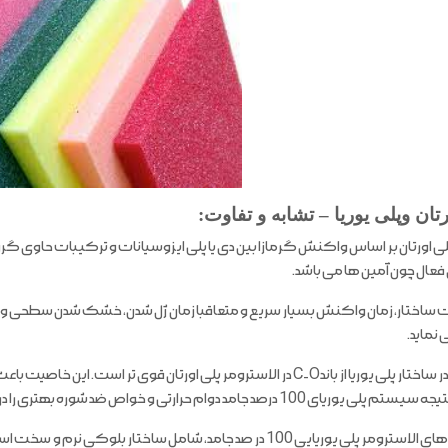
تان وپلی یوریا – تشابه و تفاوت:
 اورتان بر اساس واکنش گرمازا بین دی یا پلی ایزوسیانات و ترکیبات حاوی گرو
فعال چون آمین ها می باشد.
ت ساختار، زمان واکنش بسیار سریع و متعاقبا زمان ژل شدن، خشک شدن سطحی و خش
نماید.
باندC-N در ساختار پلی یوریا از باندC-O در الاسترومر پلی اورتان قوی تر
ای 100 درصد جامد دوام حرارتی و خواص ضد شوره بهتری را در برابر الاسترومر بروز می دهد.