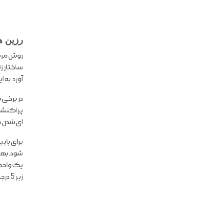
رزین ها
روش مرسو
ساختار ز
آورد. به 
ای شدن 
برای پای
یک واحد 
زیر 5 درجه سانتی گراد واکنش های جانبی را به حداقل میزان خود می رسد.