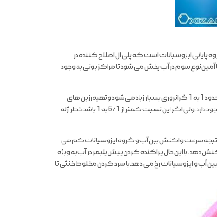
ه پایانی ایزوسیانات است که پلی ال اصلاح کننده در
با آمین نوع سوم در آب پخش می شود تا مراکز یونی به وجود
در برخی مخلوط ها نسبت مولی گروه های NCO به OH دقیقا 2 به 1 است. نسبت مولی حدود 1 به 1 گرانروری بسیار زیاد می شود و تهیه رزین های
پراکنشی پلی اورتانی با مشکل رروبرو می شود. در ضمن خطر ژله ای شدن نابهنگام هم وجود دارد. ولی اگر این نسبت کمتر از 5/1 به 1 باشد خطر ژله
. در نتیجه سرعت واکنش بین آب و گروه ایزوسیانات کم می
روه پایانی NCO با افزاینده زنجیر آمینی واکنش دهد . با این حال پراکنده کردن پیش پلیمر در آب به ویژه
آب و ایزوسیانات رخ می دهد.با سرد کردن مخلوط خنثی تا