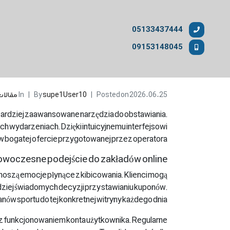
05133437444
09153148045
2026-06-25
Posted on
supe1User10
By
In
مقالات
bardziej zaawansowane narzędzia do obstawiania.
h wydarzeniach. Dzięki intuicyjnemu interfejsowi
w bogatej ofercie przygotowanej przez operatora.
woczesne podejście do zakładów online
oszą emocje płynące z kibicowania. Klienci mogą
ziej świadomych decyzji przy stawianiu kuponów.
ów sportu do tej konkretnej witryny każdego dnia.
 z funkcjonowaniem konta użytkownika. Regularne