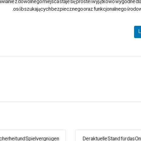
bstawianie z dowolnego miejsca staje się proste i wyjątkowo wygodne 
osób szukających bezpiecznego oraz funkcjonalnego środowi
L
cherheit und Spielvergnügen
Der aktuelle Stand für das On