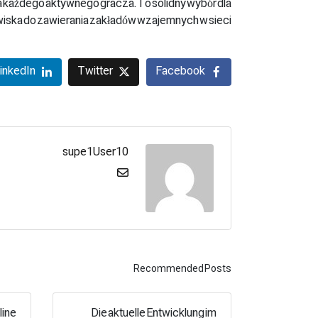
dla każdego aktywnego gracza. To solidny wybór dla
ska do zawierania zakładów wzajemnych w sieci.
inkedIn
Twitter
Facebook
supe1User10
Recommended Posts
line
Die aktuelle Entwicklung im