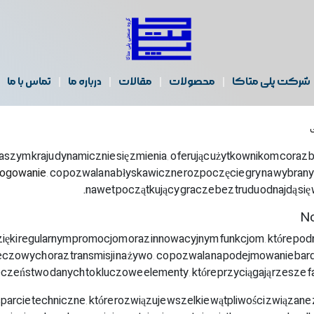
شرکت پلی متاکا
محصولات
مقالات
درباره ما
تماس با ما
zym kraju dynamicznie się zmienia, oferując użytkownikom coraz 
logowanie
, co pozwala na błyskawiczne rozpoczęcie gry na wybranyc
nawet początkujący gracze bez trudu odnajdą się 
No
zięki regularnym promocjom oraz innowacyjnym funkcjom, które podn
zowych oraz transmisji na żywo, co pozwala na podejmowanie bard
czeństwo danych to kluczowe elementy, które przyciągają rzesze fan
arcie techniczne, które rozwiązuje wszelkie wątpliwości związane