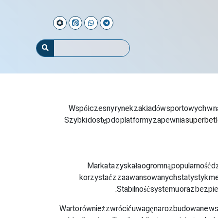
Współczesny rynek zakładów sportowych w nas
Szybki dostęp do platformy zapewnia
superbet 
Marka ta zyskała ogromną popularność d
korzystać z zaawansowanych statystyk mec
Stabilność systemu oraz bezpie
Warto również zwrócić uwagę na rozbudowane wsp