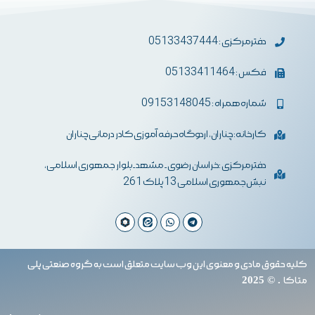
دفترمرکزی : 05133437444
فکس : 05133411464
شماره همراه : 09153148045
کارخانه: چناران، اردوگاه حرفه آموزی کادر درمانی چناران
دفترمرکزی :خراسان رضوی- مشهد-بلوار جمهوری اسلامی،
نبش جمهوری اسلامی 13 پلاک 261
کلیه حقوق مادی و معنوی این وب سایت متعلق است به گروه صنعتی پلی
متاکا
. © 2025