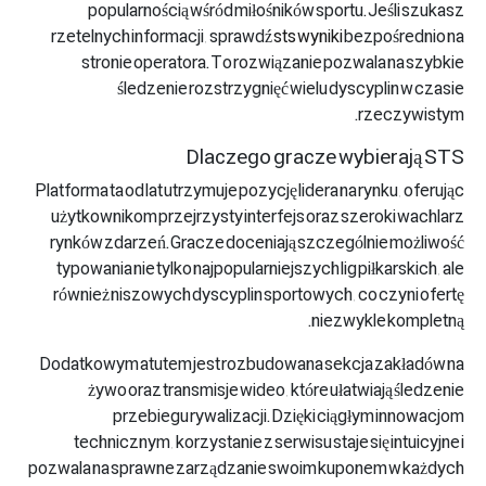
popularnością wśród miłośników sportu. Jeśli szukasz
rzetelnych informacji, sprawdź
sts wyniki
bezpośrednio na
stronie operatora. To rozwiązanie pozwala na szybkie
śledzenie rozstrzygnięć wielu dyscyplin w czasie
rzeczywistym.
Dlaczego gracze wybierają STS
Platforma ta od lat utrzymuje pozycję lidera na rynku, oferując
użytkownikom przejrzysty interfejs oraz szeroki wachlarz
rynków zdarzeń. Gracze doceniają szczególnie możliwość
typowania nie tylko najpopularniejszych lig piłkarskich, ale
również niszowych dyscyplin sportowych, co czyni ofertę
niezwykle kompletną.
Dodatkowym atutem jest rozbudowana sekcja zakładów na
żywo oraz transmisje wideo, które ułatwiają śledzenie
przebiegu rywalizacji. Dzięki ciągłym innowacjom
technicznym, korzystanie z serwisu staje się intuicyjne i
pozwala na sprawne zarządzanie swoim kuponem w każdych