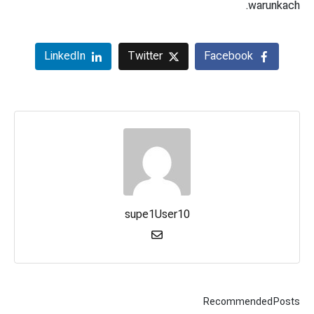
warunkach.
LinkedIn
Twitter
Facebook
supe1User10
Recommended Posts