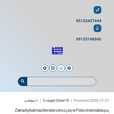
05133437444
09153148045
2026-07-07
Posted on
supe1User10
By
In
مقالات
Zakłady bukmacherskie cieszą się w Polsce niesłabnącą