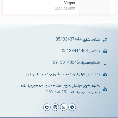
Vegas
2026-08-05
دفترمرکزی : 05133437444
فکس : 05133411464
شماره همراه : 09153148045
کارخانه: چناران، اردوگاه حرفه آموزی کادر درمانی چناران
دفترمرکزی :خراسان رضوی- مشهد-بلوار جمهوری اسلامی،
نبش جمهوری اسلامی 13 پلاک 261