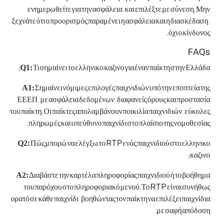
ενημερωθείτε για την ασφάλεια, και επιλέξτε με σύνεση. Μην
ξεχνάτε ότι ο προορισμός παραμένει η ασφάλεια και η διασκέδαση,
όχι ο κίνδυνος.
FAQs
Q1:
Τι σημαίνει το ελληνικο καζινο για έναν παίκτη στην Ελλάδα;
A1:
Σημαίνει νόμιμες επιλογές παιχνιδιών υπό την εποπτεία της
ΕΕΕΠ, με ασφάλεια δεδομένων, διαφανείς όρους και προστασία
του παίκτη. Οι παίκτες απολαμβάνουν ποικιλία παιχνιδιών, εύκολες
πληρωμές και υπεύθυνο παιχνίδι στο πλαίσιο της νομοθεσίας.
Q2:
Πώς μπορώ να ελέγξω το RTP ενός παιχνιδιού στο ελληνικο
καζινο;
A2:
Διαβάστε την καρτέλα πληροφορίας παιχνιδιού ή το βοήθημα
του παρόχου στο πληροφοριακό μενού. Το RTP είναι συνήθως
ορατό σε κάθε παιχνίδι, βοηθώντας τον παίκτη να επιλέξει παιχνίδια
με σαφή απόδοση.