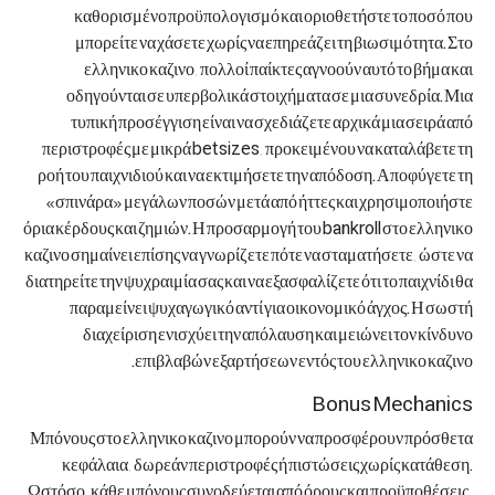
καθορισμένο προϋπολογισμό και οριοθετήστε το ποσό που
μπορείτε να χάσετε χωρίς να επηρεάζει τη βιωσιμότητα. Στο
ελληνικο καζινο, πολλοί παίκτες αγνοούν αυτό το βήμα και
οδηγούνται σε υπερβολικά στοιχήματα σε μια συνεδρία. Μια
τυπική προσέγγιση είναι να σχεδιάζετε αρχικά μια σειρά από
περιστροφές με μικρά bet sizes, προκειμένου να καταλάβετε τη
ροή του παιχνιδιού και να εκτιμήσετε την απόδοση. Αποφύγετε τη
«σπινάρα» μεγάλων ποσών μετά από ήττες και χρησιμοποιήστε
όρια κέρδους και ζημιών. Η προσαρμογή του bankroll στο ελληνικο
καζινο σημαίνει επίσης να γνωρίζετε πότε να σταματήσετε, ώστε να
διατηρείτε την ψυχραιμία σας και να εξασφαλίζετε ότι το παιχνίδι θα
παραμείνει ψυχαγωγικό αντί για οικονομικό άγχος. Η σωστή
διαχείριση ενισχύει την απόλαυση και μειώνει τον κίνδυνο
επιβλαβών εξαρτήσεων εντός του ελληνικο καζινο.
Bonus Mechanics
Μπόνους στο ελληνικο καζινο μπορούν να προσφέρουν πρόσθετα
κεφάλαια, δωρεάν περιστροφές ή πιστώσεις χωρίς κατάθεση.
Ωστόσο, κάθε μπόνους συνοδεύεται από όρους και προϋποθέσεις,