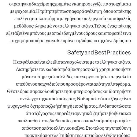
στρατηγική διαχείρισης χρημάτων και προσεγγίζει τα στοιχήματα
με ψυχραιμία. Η τρίτη περίπτωση αφορά ανάληψη, όπου ο παίκτης
επιλέγει μια πλατφόρμα με γρήγορη επεξεργασία και ασφαλείς
μεθόδους πληρωμών στο ελληνικο καζινο. Τέλος, ένας παίκτης
εξετάζει ένα μπόνους με αποδεδειγμένους όρους και αποφασίζει να
το χρησιμοποιήσει για να διευρύνει τη διάρκεια της συνεδρίας του.
Safety and Best Practices
Η ασφάλεια είναι κλειδί όταν ασχολείστε με το ελληνικο καζινο.
Διατηρήστε τον κωδικό πρόσβασης ασφαλή, χρησιμοποιήστε
μόνο επίσημες ιστοσελίδες και ενεργοποιήστε τα εργαλεία
υπεύθυνου παιχνιδιού που προσφέρονται από την πλατφόρμα.
Θέστε όρια, παρακολουθήστε τη συμπεριφορά σας και διατηρήστε
τον έλεγχο της κατάστασης σας. Να θυμάστε ότι ο τζόγος είναι
ψυχαγωγία, όχι τρόπος ζωής ή πηγή εισοδήματος. Αν διαπιστώσετε
ότι ο τζόγος σας επηρεάζει αρνητικά, ζητήστε βοήθεια και
ακολουθήστε τις διαδικασίες αυτο-αποκλεισμού ή κρατήστε
απόσταση από το ελληνικο καζινο. Στο τέλος, την υπεύθυνη
πρακτική αποτελεί τη βάση της εμπειρίας: ελέγξτε τα όρια,