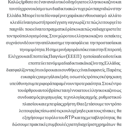
Καλώς ήρθατε σε έναν αναλυτικό οδηγό για το ελληνικο καζινο και
τον σύγχρονο κόσμο των διαδικτυακών τυχερών παιχνιδιών στην
Ελλάδα. Μπορεί το πεδίο να φέρνει χαρά και ενθουσιασμό, αλλά το
κλειδί είναι η σωστή προσέγγιση: να γνωρίζετε πώς λειτουργεί το
παιχνίδι, ποιο είναι το πραγματικό ρίσκο και πώς να διαχειριστείτε
τον προϋπολογισμό σας. Στον χώρο του ελληνικο καζινο, οι παίκτες
συχνά συνδέουν την απόλαυση με την ασφάλεια, την προστασία και
τη νομιμότητα. Η σημερινή αγορά υπόκειται στην Επιτροπή
Ελέγχου και Εποπτείας Παιγνίων (ΕΕΕΠ), η οποία αδειοδοτεί και
εποπτεύει τα νόμιμα διαδικτυακά καζίνο της Ελλάδας,
διασφαλίζοντας ότι οι όροι και οι συνθήκες είναι διαφανείς. Παρά τις
ευκαιρίες για μεγάλα κέρδη, ο σωστός τρόπος σκέψης και η
υπεύθυνη συμπεριφορά παραμένουν προτεραιότητα. Στο κέντρο
του άρθρου αυτού βρίσκεται η έννοια του ελληνικο καζινο ως
συνδυασμός ψυχαγωγίας, τεχνολογίας αιχμής, ρυθμιστικού
πλαισίου και εμπειρίας χρήστη. Θα εξετάσουμε τον τρόπο
λειτουργίας πίσω από τις κουλοχέρηδες και τους πίνακες, θα
εξηγήσουμε το ρόλο του RTP και της μεταβλητότητας, θα
δώσουμε πρακτικές συμβουλές για τη διαχείριση χρημάτων, θα