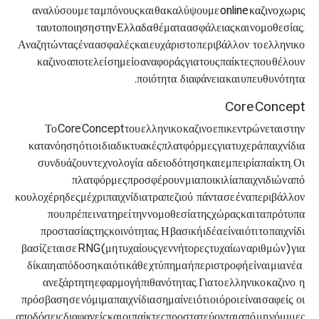
αναλύσουμε τα μπόνους και θα καλύψουμε
online καζινο χωρις
ταυτοποιηση στην Ελλαδα
θέματα ασφάλειας και νομοθεσίας.
Αναζητώντας ένα ασφαλές και ευχάριστο περιβάλλον, το ελληνικο
καζινο αποτελεί σημείο αναφοράς για τους παίκτες που θέλουν
ποιότητα, διαφάνεια και υπευθυνότητα.
Core Concept
Το Core Concept του ελληνικο καζινο επικεντρώνεται στην
κατανόηση ότι οι διαδικτυακές πλατφόρμες για τυχερά παιχνίδια
συνδυάζουν τεχνολογία, αδειοδότηση και εμπειρία παίκτη. Οι
πλατφόρμες προσφέρουν μια ποικιλία παιχνιδιών από
κουλοχέρηδες μέχρι παιχνίδια τραπεζιού, πάντα σε ένα περιβάλλον
που πρέπει να τηρεί την νομοθεσία της χώρας και τα πρότυπα
προστασίας της κοινότητας. Η βασική ιδέα είναι ότι το παιχνίδι
βασίζεται σε RNG (μη τυχαίους γεννήτορες τυχαίων αριθμών) για
δίκαιη απόδοση και ότι κάθε χτύπημα ή περιστροφή είναι μια νέα,
ανεξάρτητη εφαρμογή πιθανότητας. Για το ελληνικο καζινο, η
πρόσβαση σε νόμιμα παιχνίδια σημαίνει ότι οι όροι είναι σαφείς, οι
αποδόσεις διαφανείς και οι παίκτες προστατεύονται από μη νόμιμες