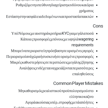
Ρυθμιζόμενη υπεύθυνη διαχείριση κινδύνου και όρια
χρήματος
Εστίαση στην ασφάλεια δεδομένων και προστασία παικτών
Cons
Υπό Νόμους με αυστηρά κριτήρια KYC για μεγάλα ποσά
Κάποιες προσφορές μπόνους με υψηλά wagering
requirements
Μπορεί να περιοριστεί η πρόσβαση σε ορισμένες αγορές
Περιορισμοί ανά χώρα ή συσκευή σε ορισμένες προσφορές
Μικρές καθυστερήσεις σε περιπτώσεις μεγάλης ζήτησης
Αναλήψεις ενδέχεται να χρειάζονται περισσότερες
επαληθεύσεις
Common Player Mistakes
Μη καθορισμός ρεαλιστικού προϋπολογισμού στο
ελληνικο καζινο
Αγορά ακούσιας υπέρ-στροφής μετά από ήττες