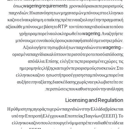
όπως wagering requirements, χρονικά όρια και περιορισμούς
παιχνιδιών. Η κατανόηση των μηχανισμών μπόνους στο ελληνικο
καζινο είναι κρίσιμη: ο παίκτης πρέπει να αξιολογεί την πραγματική
αξία κάθε μπόνους με βάση το RTP, τον τύπο παιχνιδιού και το πόσο
γρήγορα μπορεί να ολοκληρωθεί το wagering. Αναζητήστε
μπόνους με ευνοϊκούς όρους και σαφή αποδέσμευση κερδών.
Αξιολογήστε τη συμβολή των παιχνιδιών στο wagering –
ορισμένα παιχνίδια καλύπτουν περισσότερο το ποσό απόδοσης
από άλλα. Επίσης, ελέγξτε τις περιορισμένες χώρες, τις
ημερομηνίες λήξης και τυχόν περιορισμούς συσκευών. Στο
ελληνικο καζινο, η σωστή προσέγγιση στα μπόνους μπορεί να
αυξήσει την αξία της διασκέδασης χωρίς να εγκλωβιστείτε σε
περιπτώσεις που καθυστερούν την ανάληψη.
Licensing and Regulation
Η ρύθμιση της αγοράς τυχερών παιχνιδιών στην Ελλάδα βρίσκεται
υπό την Επιτροπή Ελέγχου και Εποπτείας Παιγνίων (ΕΕΕΠ). Το
ελληνικο καζινο που λειτουργεί νόμιμα πρέπει να διαθέτει άδεια