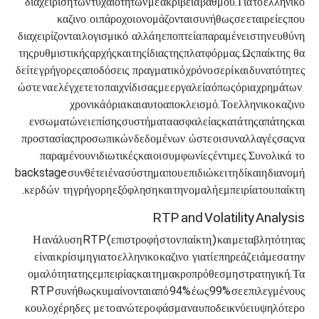
διαχείριση των τυχαιοτήτων με ακρίβεια βαθμού. Για το ελληνικο
καζινο, οι πάροχοι ονομάζονται συνήθως σε εταιρείες που
διαχειρίζονται λογισμικό, αλλά η εποπτεία παραμένει στην ευθύνη
της ρυθμιστικής αρχής και της ίδιας της πλατφόρμας. Ως παίκτης, θα
δείτε γρήγορες αποδόσεις, πραγματικό χρόνο σερί και δυνατότητες
ώστε να ελέγχετε το παιχνίδι σας με εργαλεία όπως όρια χρημάτων,
χρονικά όρια και αυτοαποκλεισμό. Το ελληνικο καζινο
ενσωματώνει επίσης συστήματα ασφαλείας κατά της απάτης και
προστασίας προσωπικών δεδομένων, ώστε οι συναλλαγές σας να
παραμένουν ιδιωτικές και οι συμφωνίες έντιμες. Συνολικά, το
backstage συνθέτει ένα σύστημα που επιδιώκει τη δίκαιη διανομή
κερδών, τη γρήγορη εξόφληση και την ομαλή εμπειρία του παίκτη.
RTP and Volatility Analysis
Η ανάλυση RTP (επιστροφή στον παίκτη) και μεταβλητότητας
είναι κρίσιμη για το ελληνικο καζινο, γιατί επηρεάζει άμεσα την
ομαλότητα της εμπειρίας και τη μακροπρόθεσμη στρατηγική. Τα
RTP συνήθως κυμαίνονται από 94% έως 99% σε επιλεγμένους
κουλοχέρηδες, με το ανώτερο φάσμα να υποδεικνύει υψηλότερο