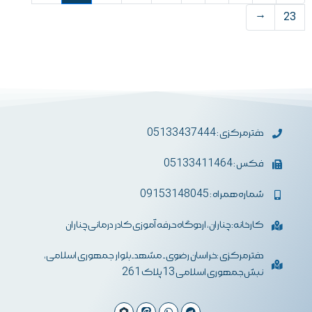
←
23
دفترمرکزی : 05133437444
فکس : 05133411464
شماره همراه : 09153148045
کارخانه: چناران، اردوگاه حرفه آموزی کادر درمانی چناران
دفترمرکزی :خراسان رضوی- مشهد-بلوار جمهوری اسلامی،
نبش جمهوری اسلامی 13 پلاک 261