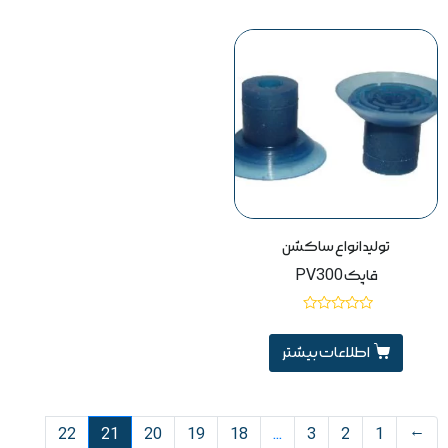
تولید انواع ساکشن
قاپک PV300
نمره
0
از
اطلاعات بیشتر
5
22
21
20
19
18
…
3
2
1
→