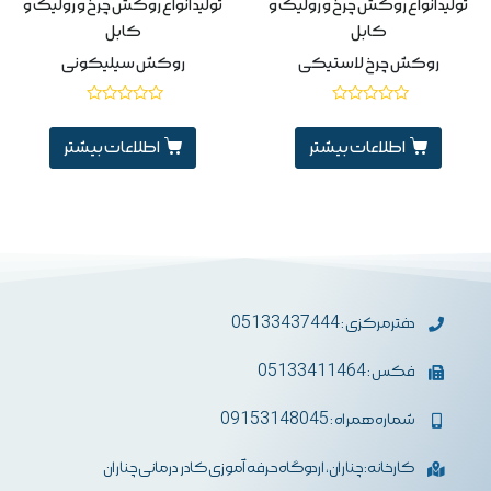
تولید انواع روکش چرخ و رولیک و
تولید انواع روکش چرخ و رولیک و
کابل
کابل
روکش چرخ لاستیکی
روکش سیلیکونی
نمره
نمره
0
0
از
از
اطلاعات بیشتر
اطلاعات بیشتر
5
5
دفترمرکزی : 05133437444
فکس : 05133411464
شماره همراه : 09153148045
کارخانه: چناران، اردوگاه حرفه آموزی کادر درمانی چناران