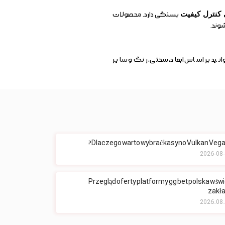
 کنترل کیفیت
بستگی دارد. محصولات
شوند.
وانید بر اساس ابعاد، سختی، رنگ و سایر
Dlaczego warto wybrać kasyno Vulkan Vegas
Przegląd oferty platformy gg bet polska w św
zakł