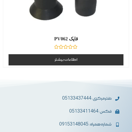
قاپک PV062
نمره
0
اطلاعات بیشتر
از
5
دفترمرکزی : 05133437444
فکس : 05133411464
شماره همراه : 09153148045