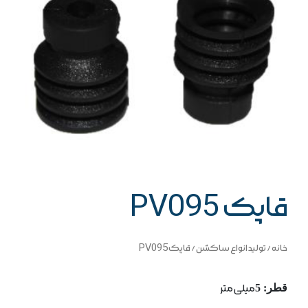
قاپک PV095
خانه
/
تولید انواع ساکشن
/ قاپک PV095
قطر: 5
میلی متر