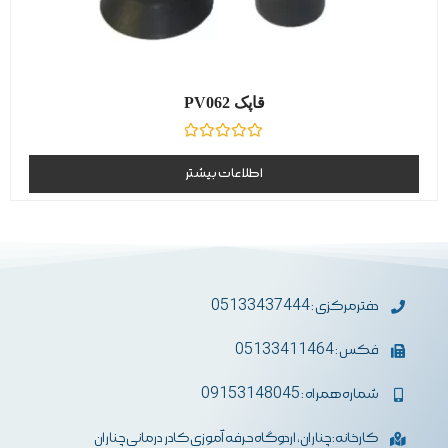
قاپک PV062
نمره
0
اطلاعات بیشتر
از
5
دفترمرکزی : 05133437444
فکس : 05133411464
شماره همراه : 09153148045
کارخانه: چناران، اردوگاه حرفه آموزی کادر درمانی چناران