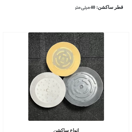
قطر ساكشن: 40
میلی متر
انواع ساکشن