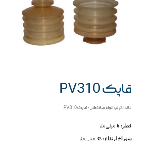
قاپک PV310
خانه
/
تولید انواع ساکشن
/ قاپک PV310
قطر: 6
میلی متر
سوراخ ارتفاع: 35
میلی متر