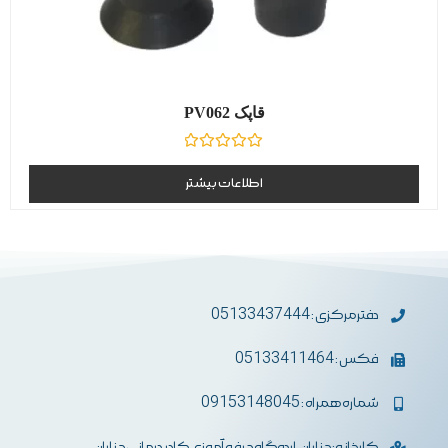
قاپک PV062
نمره
0
اطلاعات بیشتر
از
5
دفترمرکزی : 05133437444
فکس : 05133411464
شماره همراه : 09153148045
کارخانه: چناران، اردوگاه حرفه آموزی کادر درمانی چناران