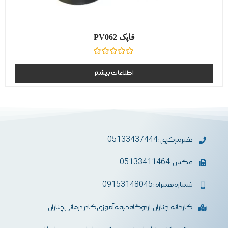
قاپک PV062
نمره
0
اطلاعات بیشتر
از
5
دفترمرکزی : 05133437444
فکس : 05133411464
شماره همراه : 09153148045
کارخانه: چناران، اردوگاه حرفه آموزی کادر درمانی چناران