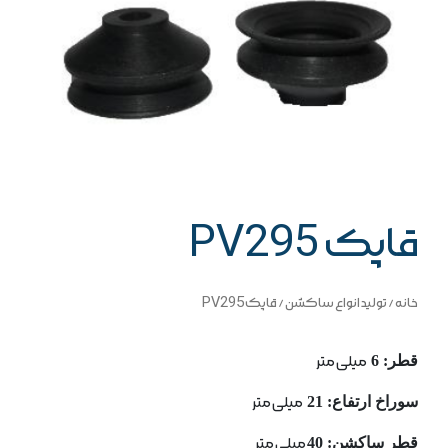
قاپک PV295
خانه
/
تولید انواع ساکشن
/ قاپک PV295
قطر: 6
میلی متر
سوراخ ارتفاع: 21
میلی متر
قطر ساكشن: 40
میلی متر