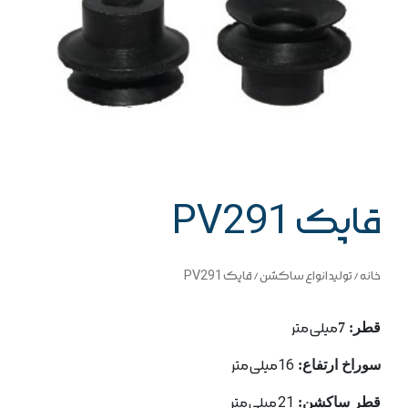
قاپک PV291
خانه
/
تولید انواع ساکشن
/ قاپک PV291
قطر: 7
میلی متر
سوراخ ارتفاع:
16میلی متر
قطر ساكشن:
21 میلی متر