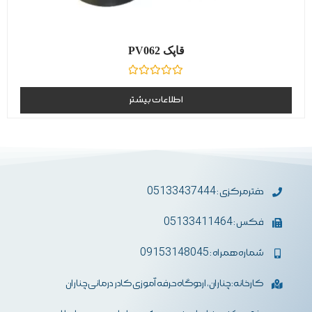
قاپک PV062
نمره
0
اطلاعات بیشتر
از
5
دفترمرکزی : 05133437444
فکس : 05133411464
شماره همراه : 09153148045
کارخانه: چناران، اردوگاه حرفه آموزی کادر درمانی چناران