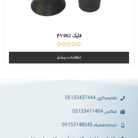
قاپک PV062
نمره
0
اطلاعات بیشتر
از
5
دفترمرکزی : 05133437444
فکس : 05133411464
شماره همراه : 09153148045