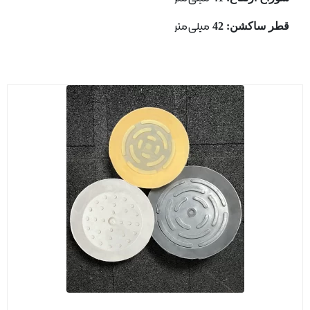
قطر ساكشن: 42
میلی متر