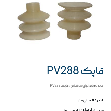
قاپک PV288
خانه
/
تولید انواع ساکشن
/ قاپک PV288
قطر: 8
میلی متر
سوراخ ارتفاع: 41
میلی متر