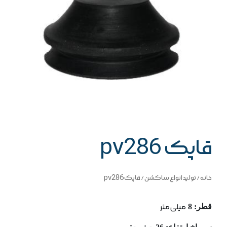
قاپک pv286
خانه
/
تولید انواع ساکشن
/ قاپک pv286
قطر: 8
میلی متر