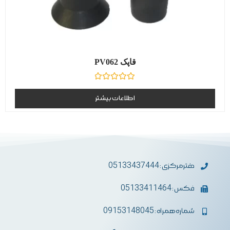
قاپک PV062
نمره
0
اطلاعات بیشتر
از
5
دفترمرکزی : 05133437444
فکس : 05133411464
شماره همراه : 09153148045