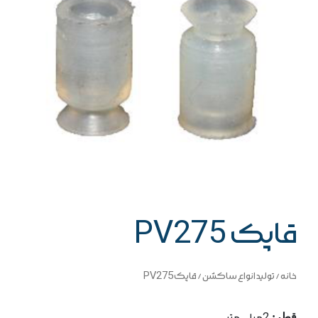
قاپک PV275
خانه
/
تولید انواع ساکشن
/ قاپک PV275
قطر: