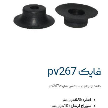
قاپک pv267
خانه
/
تولید انواع ساکشن
/ قاپک pv267
قطر: 6.50
میلی متر
سوراخ ارتفاع:
10میلی متر