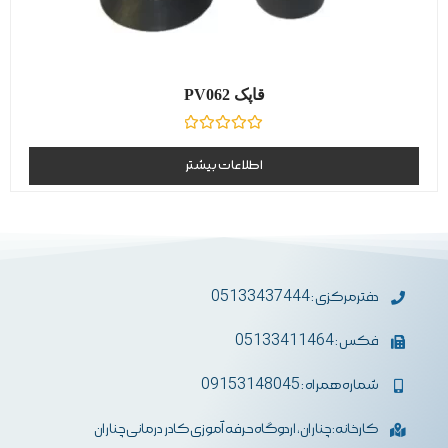
قاپک PV062
نمره
0
اطلاعات بیشتر
از
5
دفترمرکزی : 05133437444
فکس : 05133411464
شماره همراه : 09153148045
کارخانه: چناران، اردوگاه حرفه آموزی کادر درمانی چناران