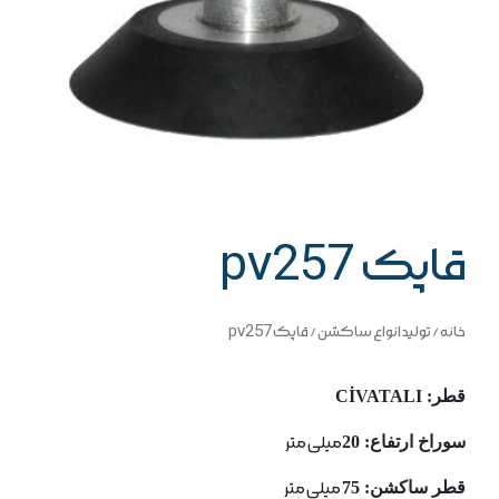
قاپک pv257
خانه
/
تولید انواع ساکشن
/ قاپک pv257
قطر: CİVATALI
سوراخ ارتفاع: 20
میلی متر
قطر ساكشن: 75
میلی متر