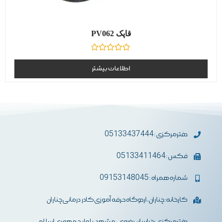
قاپک PV062
نمره
0
اطلاعات بیشتر
از
5
دفترمرکزی : 05133437444
فکس : 05133411464
شماره همراه : 09153148045
کارخانه: چناران، اردوگاه حرفه آموزی کادر درمانی چناران
دفترمرکزی :خراسان رضوی- مشهد-بلوار جمهوری اسلامی،