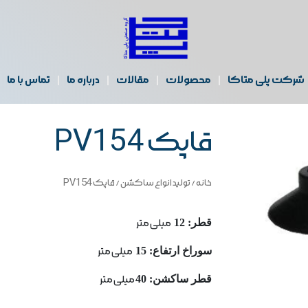
شرکت پلی متاکا
محصولات
مقالات
درباره ما
تماس با ما
قاپک PV154
خانه
/
تولید انواع ساکشن
/ قاپک PV154
قطر: 12
میلی متر
سوراخ ارتفاع: 15
میلی متر
قطر ساكشن: 40
میلی متر