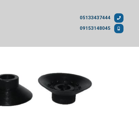
05133437444
09153148045