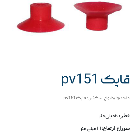
قاپک pv151
خانه
/
تولید انواع ساکشن
/ قاپک pv151
قطر: 6
میلی متر
سوراخ ارتفاع:11
میلی متر