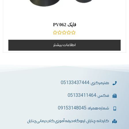
قاپک PV062
نمره
0
اطلاعات بیشتر
از
5
دفترمرکزی : 05133437444
فکس : 05133411464
شماره همراه : 09153148045
کارخانه: چناران، اردوگاه حرفه آموزی کادر درمانی چناران