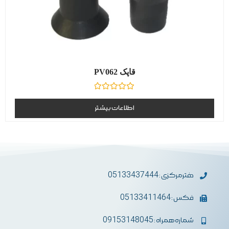
قاپک PV062
نمره
0
اطلاعات بیشتر
از
5
دفترمرکزی : 05133437444
فکس : 05133411464
شماره همراه : 09153148045