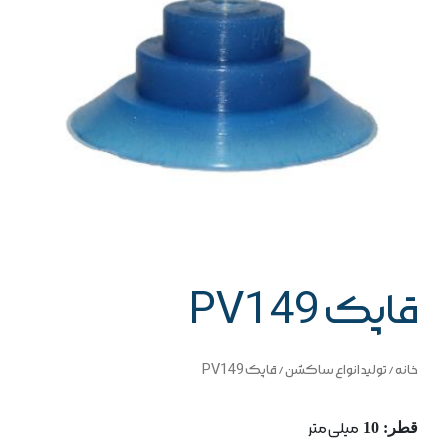
قاپک PV149
خانه
/
تولید انواع ساکشن
/ قاپک PV149
قطر: 10
میلی متر