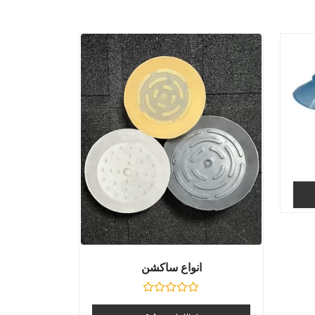
انواع ساکشن
نمره
0