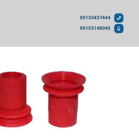
05133437444
09153148045