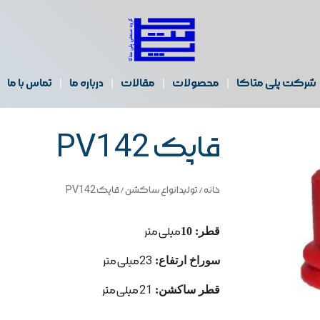
شرکت پلی متاکا
محصولات
مقالات
درباره ما
تماس با ما
قاپک PV142
خانه
/
تولید انواع ساکشن
/ قاپک PV142
قطر: 10
میلی متر
سوراخ ارتفاع:
23میلی متر
قطر ساكشن:
21 میلی متر