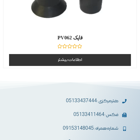
قاپک PV062
نمره
0
اطلاعات بیشتر
از
5
دفترمرکزی : 05133437444
فکس : 05133411464
شماره همراه : 09153148045