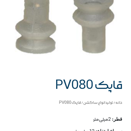
قاپک PV080
خانه
/
تولید انواع ساکشن
/ قاپک PV080
قطر:
2میلی متر