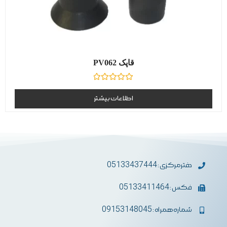
قاپک PV062
نمره
0
اطلاعات بیشتر
از
5
دفترمرکزی : 05133437444
فکس : 05133411464
شماره همراه : 09153148045