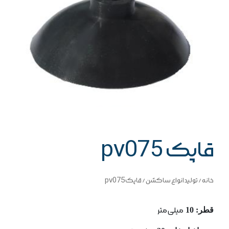
قاپک pv075
خانه
/
تولید انواع ساکشن
/ قاپک pv075
قطر: 10
میلی متر