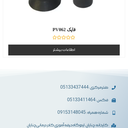
قاپک PV062
نمره
0
اطلاعات بیشتر
از
5
دفترمرکزی : 05133437444
فکس : 05133411464
شماره همراه : 09153148045
کارخانه: چناران، اردوگاه حرفه آموزی کادر درمانی چناران