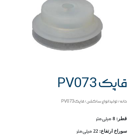
قاپک PV073
خانه
/
تولید انواع ساکشن
/ قاپک PV073
قطر: 8
میلی متر
سوراخ ارتفاع: 22
میلی متر