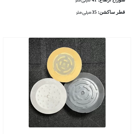
میلی متر
قطر ساكشن: 35
میلی متر