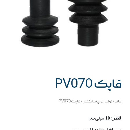
قاپک PV070
خانه
/
تولید انواع ساکشن
/ قاپک PV070
قطر: 10
میلی متر
سوراخ ارتفاع: 41