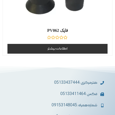
قاپک PV062
نمره
0
اطلاعات بیشتر
از
5
دفترمرکزی : 05133437444
فکس : 05133411464
شماره همراه : 09153148045