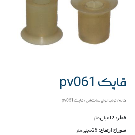
قاپک pv061
خانه
/
تولید انواع ساکشن
/ قاپک pv061
قطر: 12
میلی متر
سوراخ ارتفاع:
25میلی متر