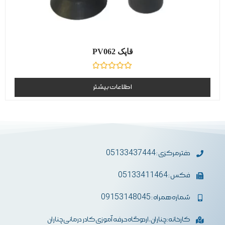
قاپک PV062
نمره
0
اطلاعات بیشتر
از
5
دفترمرکزی : 05133437444
فکس : 05133411464
شماره همراه : 09153148045
کارخانه: چناران، اردوگاه حرفه آموزی کادر درمانی چناران