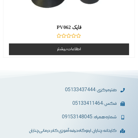
قاپک PV062
نمره
0
اطلاعات بیشتر
از
5
دفترمرکزی : 05133437444
فکس : 05133411464
شماره همراه : 09153148045
کارخانه: چناران، اردوگاه حرفه آموزی کادر درمانی چناران