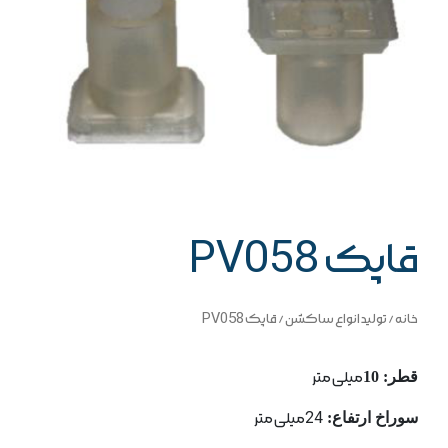
قاپک PV058
خانه
/
تولید انواع ساکشن
/ قاپک PV058
قطر: 10
میلی متر
سوراخ ارتفاع:
24میلی متر