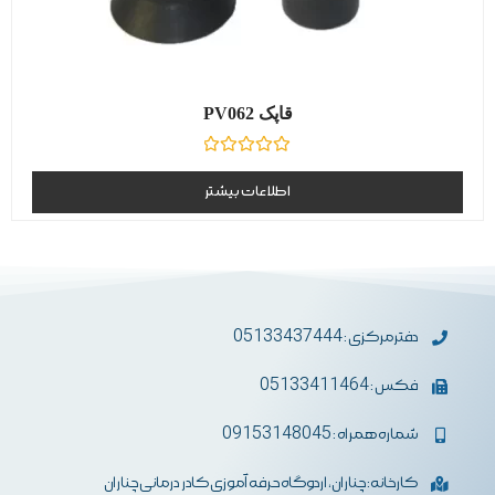
قاپک PV062
نمره
0
اطلاعات بیشتر
از
5
دفترمرکزی : 05133437444
فکس : 05133411464
شماره همراه : 09153148045
کارخانه: چناران، اردوگاه حرفه آموزی کادر درمانی چناران