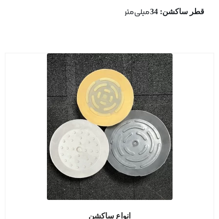
قطر ساكشن: 34
میلی متر
انواع ساکشن