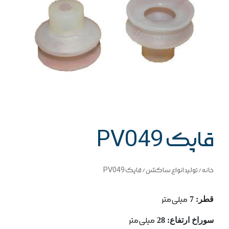
قاپک PV049
خانه
/
تولید انواع ساکشن
/ قاپک PV049
قطر: 7
میلی متر
سوراخ ارتفاع: 28
میلی متر