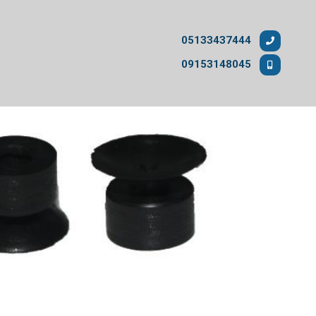
05133437444
09153148045