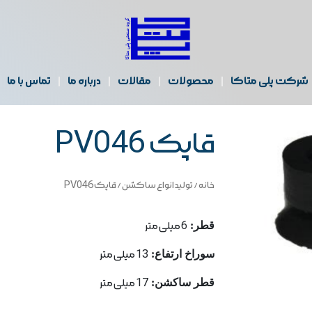
شرکت پلی متاکا
محصولات
مقالات
درباره ما
تماس با ما
قاپک PV046
خانه
/
تولید انواع ساکشن
/ قاپک PV046
قطر:
6 میلی متر
سوراخ ارتفاع:
13 میلی متر
قطر ساكشن:
17 میلی متر